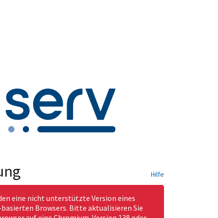
ung
Hilfe
den eine nicht unterstützte Version eines
asierten Browsers. Bitte aktualisieren Sie
rowser auf eine Chromium-Version 138 oder